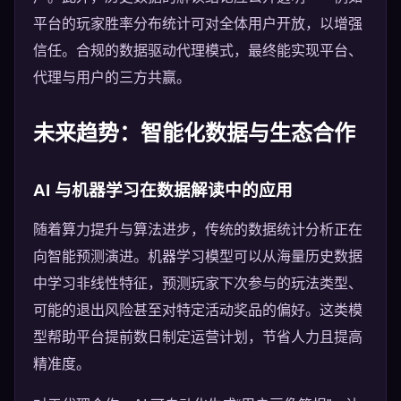
平台的玩家胜率分布统计可对全体用户开放，以增强
信任。合规的数据驱动代理模式，最终能实现平台、
代理与用户的三方共赢。
未来趋势：智能化数据与生态合作
AI 与机器学习在数据解读中的应用
随着算力提升与算法进步，传统的数据统计分析正在
向智能预测演进。机器学习模型可以从海量历史数据
中学习非线性特征，预测玩家下次参与的玩法类型、
可能的退出风险甚至对特定活动奖品的偏好。这类模
型帮助平台提前数日制定运营计划，节省人力且提高
精准度。