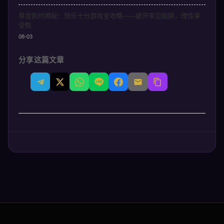
尊龙凯时揭秘：快乐十分游戏全攻略——避开常见陷阱，理性享
受数
08-03
分享这篇文章