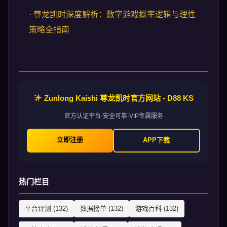
·
尊龙凯时深度解析：数字游戏概率逻辑与理性
策略全指南
Zunlong Kaishi 尊龙凯时官方网站 - D88 KS
官方认证平台·安全可靠·VIP专属服务
立即注册
APP下载
热门栏目
平台评测 (132)
数据榜单 (132)
游戏百科 (132)