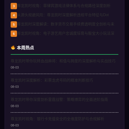
尊龙凯时视角：菲律宾游戏法律体系与合规路径深度剖析
从源头规避风险：尊龙凯时深度解析违规平台特征与Dot
尊龙凯时深度解读：数字货币交易手续费透明度全剖析与未
尊龙凯时视角：电子游艺用户忠诚度培育与骰宝大小玩法深
本周热点
尊龙凯时带你玩转血战麻将：和值与跨度的深度解析与实战技巧
08-03
尊龙凯时深度解析：彩票龙虎号码的精准判断技巧
08-03
尊龙凯时带你深度剖析雷霆战警：策略博弈的全面进阶指南
08-03
尊龙凯时视角：银行卡充值安全的全维度防护与合规解析
08-03