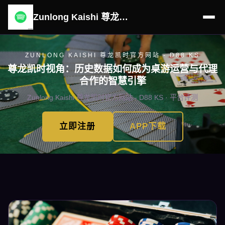
Zunlong Kaishi 尊龙凯时官方网站 - D88 KS
ZUNLONG KAISHI 尊龙凯时官方网站 - D88 KS
尊龙凯时视角：历史数据如何成为桌游运营与代理
合作的智慧引擎
Zunlong Kaishi 尊龙凯时官方网站 - D88 KS · 平台评测
立即注册
APP下载