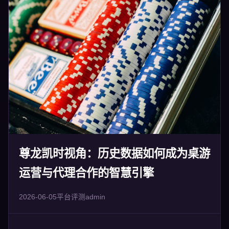
尊龙凯时视角：历史数据如何成为桌游
运营与代理合作的智慧引擎
2026-06-05
平台评测
admin