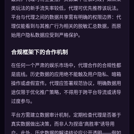
类玩法的新手流失率较低，代理可优先推荐该玩法。
平台与代理之间的数据共享需有明确的权限边界：代
理仅能看到与其推广行为相关的脱敏汇总数据，而原
始用户隐私数据应受到严格保护。
合规框架下的合作机制
在任何一个严肃的娱乐市场中，代理合作的合规性都
是底线。历史数据的应用绝不能触及用户隐私、暗箱
操作或虚假宣传。代理应签署规范协议，明确数据用
途仅限于优化推广策略，不得用于跨平台导流或诱导
过度参与。
平台方需建立数据审计机制，定期检查代理是否基于
真实数据做出决策，而非人为捏造“高胜率”诱导用
户。此外，历史数据的解读结论应公开透明——例如