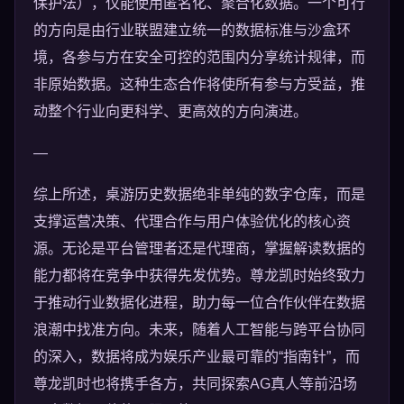
保护法），仅能使用匿名化、聚合化数据。一个可行
的方向是由行业联盟建立统一的数据标准与沙盒环
境，各参与方在安全可控的范围内分享统计规律，而
非原始数据。这种生态合作将使所有参与方受益，推
动整个行业向更科学、更高效的方向演进。
—
综上所述，桌游历史数据绝非单纯的数字仓库，而是
支撑运营决策、代理合作与用户体验优化的核心资
源。无论是平台管理者还是代理商，掌握解读数据的
能力都将在竞争中获得先发优势。尊龙凯时始终致力
于推动行业数据化进程，助力每一位合作伙伴在数据
浪潮中找准方向。未来，随着人工智能与跨平台协同
的深入，数据将成为娱乐产业最可靠的“指南针”，而
尊龙凯时也将携手各方，共同探索AG真人等前沿场