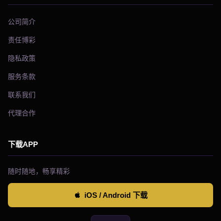
公司简介
责任博彩
隐私政策
服务条款
联系我们
代理合作
下载APP
随时随地，畅享精彩
iOS / Android 下载