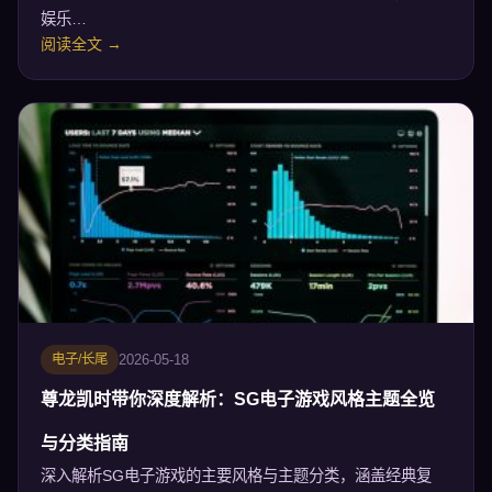
娱乐…
阅读全文 →
2026-05-18
电子/长尾
尊龙凯时带你深度解析：SG电子游戏风格主题全览
与分类指南
深入解析SG电子游戏的主要风格与主题分类，涵盖经典复