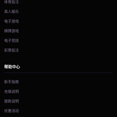
体育投注
真人娱乐
电子游戏
棋牌游戏
电子竞技
彩票投注
帮助中心
新手指南
充值说明
提款说明
优惠活动