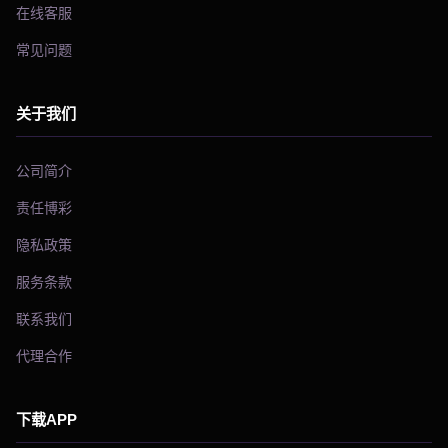
在线客服
常见问题
关于我们
公司简介
责任博彩
隐私政策
服务条款
联系我们
代理合作
下载APP