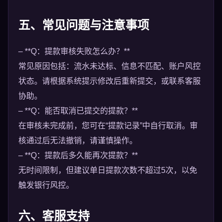
五、常见问题与注意事项
– **Q：提款审核失败怎么办？**
常见原因包括：流水未达标、信息不匹配、账户风控
状态。请根据系统提示修改后重新提交，或联系客服
协助。
– **Q：能否取消已提交的提款？**
在审核未完成前，您可在“提款记录”中自行取消。审
核通过后无法撤销，请谨慎操作。
– **Q：提款后多久能再次提款？**
无时间限制，但建议单日提款次数不超过5次，以免
触发银行风控。
六、客服支持