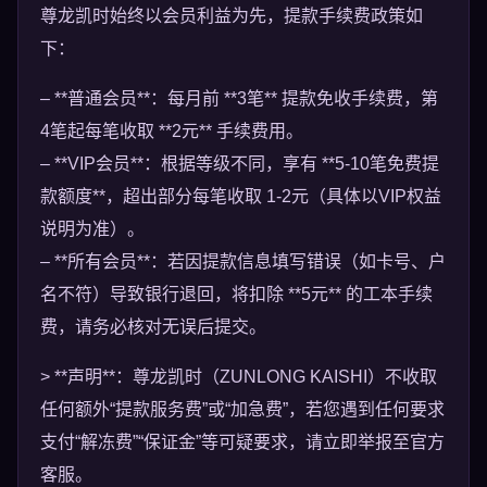
尊龙凯时始终以会员利益为先，提款手续费政策如
下：
– **普通会员**：每月前 **3笔** 提款免收手续费，第
4笔起每笔收取 **2元** 手续费用。
– **VIP会员**：根据等级不同，享有 **5-10笔免费提
款额度**，超出部分每笔收取 1-2元（具体以VIP权益
说明为准）。
– **所有会员**：若因提款信息填写错误（如卡号、户
名不符）导致银行退回，将扣除 **5元** 的工本手续
费，请务必核对无误后提交。
> **声明**：尊龙凯时（ZUNLONG KAISHI）不收取
任何额外“提款服务费”或“加急费”，若您遇到任何要求
支付“解冻费”“保证金”等可疑要求，请立即举报至官方
客服。