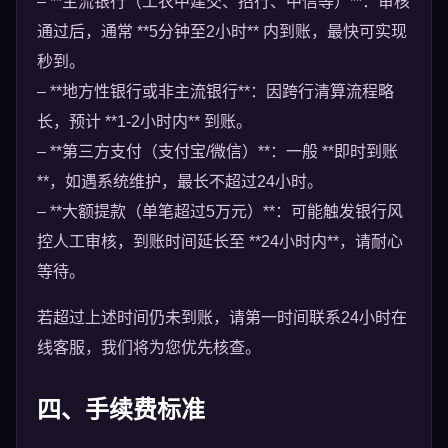
– **主流银行（工农中建交、招行、中信等）**：审核
通过后，通常 **5分钟至2小时** 内到账，最快可实现
秒到。
– **地方性银行或非主流银行**：因跨行清算流程略
长，预计 **1-2小时内** 到账。
– **第三方支付（支付宝/微信）**：一般 **即时到账
**，如遇系统维护，最长不超过24小时。
– **大额提款（单笔超过5万元）**：可能触发银行风
控人工审核，到账时间延长至 **24小时内**，请耐心
等待。
若超过上述时间仍未到账，请第一时间联系24小时在
线客服，我们将为您优先核查。
四、手续费标准