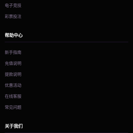
电子竞技
彩票投注
帮助中心
新手指南
充值说明
提款说明
优惠活动
在线客服
常见问题
关于我们