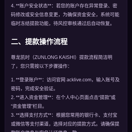
4. **账户安全状态**：若您的账户存在异常登录、密
码修改或安全信息变更，为确保资金安全，系统可能
临时冻结提款功能，待风控审核通过后自动恢复。
二、提款操作流程
尊龙凯时（ZUNLONG KAISHI）提款流程简洁明
了，您只需按以下步骤操作：
1. **登录账户**：访问官网 acklive.com，输入账号及
密码，完成安全验证。
2. **进入资金管理**：在个人中心页面点击“提款”或
“资金管理”栏目。
3. **选择支付方式**：根据您常用的银行卡、支付宝
或微信等支付渠道，选择对应的提款方式。请确保提