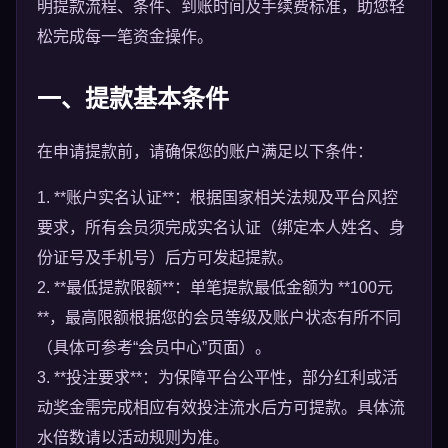
明提款流程、条件、到账时间及手续费标准，助您轻
松完成每一笔资金操作。
一、提款基本条件
在申请提款前，请确保您的账户满足以下条件：
1. **账户实名认证**：根据国家相关法规及平台风控
要求，所有会员须完成实名认证（绑定本人姓名、身
份证号及手机号）后方可发起提款。
2. **最低提款限额**：单笔提款最低金额为 **100元
**，最高限额根据您的会员等级及账户状态有所不同
（具体可参考“会员中心”页面）。
3. **投注要求**：为保障平台公平性，部分红利或活
动奖金需完成相应有效投注流水后方可提款。具体流
水倍数请以活动规则为准。