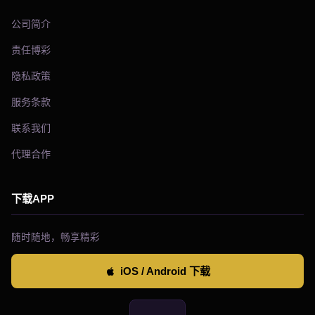
公司简介
责任博彩
隐私政策
服务条款
联系我们
代理合作
下载APP
随时随地，畅享精彩
iOS / Android 下载