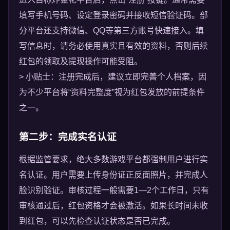
填写手机号码、设定登录密码并接收短信验证码。部
分平台还支持微信、QQ等第三方账号快速接入。填
写信息时，请务必使用真实且有效的资料，否则后续
红包的领取及提现操作可能受阻。
> 小贴士：注册完成后，建议立即完善个人档案，因
为不少平台将“资料完整度”视为红包发放的前提条件
之一。
第二步：完成实名认证
根据监管要求，绝大多数游戏平台都强制用户进行实
名认证。用户需要上传身份证正反面照片，并完成人
脸识别验证。审核过程一般需要1—2个工作日，只有
审核通过后，红包资格才会被激活。如果长时间未收
到红包，可以先检查认证状态是否已完成。