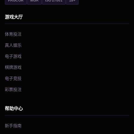
PAGCOR
MGA
ISO 27001
18+
游戏大厅
体育投注
真人娱乐
电子游戏
棋牌游戏
电子竞技
彩票投注
帮助中心
新手指南