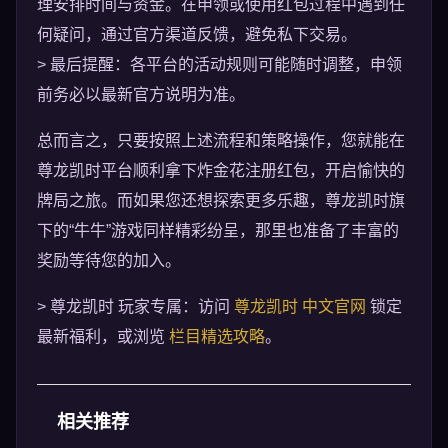
理安排时间与资金。在申领或使用红包过程中遇到任
何疑问，通过官方渠道反馈，避免私下交易。
> 最后提醒：各平台的活动规则可能随时调整，申领
前务必以最新官方说明为准。
总而言之，只要按照上述流程和策略操作，您就能在
尊龙凯时平台顺利拿下炸金花注册红包，开启愉快的
牌局之旅。而如果您还想探索更多乐趣，尊龙凯时旗
下的“牛牛”游戏同样精彩纷呈，那里也准备了丰富的
奖励等待您的加入。
> 尊龙凯时 玩家专属：访问
尊龙凯时 中文官网
锁定
最新福利，或浏览
栏目精选攻略
。
相关推荐