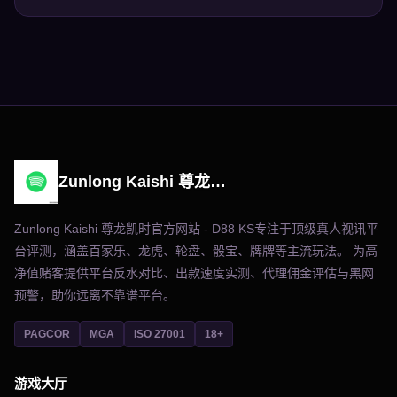
Zunlong Kaishi 尊龙凯时官方网站 - D88 KS
Zunlong Kaishi 尊龙凯时官方网站 - D88 KS专注于顶级真人视讯平
台评测，涵盖百家乐、龙虎、轮盘、骰宝、牌牌等主流玩法。 为高
净值赌客提供平台反水对比、出款速度实测、代理佣金评估与黑网
预警，助你远离不靠谱平台。
PAGCOR
MGA
ISO 27001
18+
游戏大厅