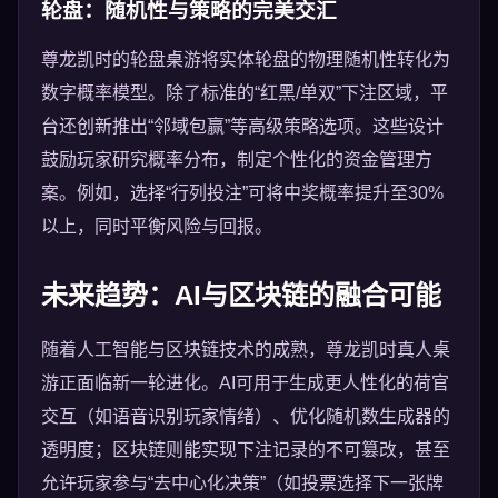
轮盘：随机性与策略的完美交汇
尊龙凯时的轮盘桌游将实体轮盘的物理随机性转化为
数字概率模型。除了标准的“红黑/单双”下注区域，平
台还创新推出“邻域包赢”等高级策略选项。这些设计
鼓励玩家研究概率分布，制定个性化的资金管理方
案。例如，选择“行列投注”可将中奖概率提升至30%
以上，同时平衡风险与回报。
未来趋势：AI与区块链的融合可能
随着人工智能与区块链技术的成熟，尊龙凯时真人桌
游正面临新一轮进化。AI可用于生成更人性化的荷官
交互（如语音识别玩家情绪）、优化随机数生成器的
透明度；区块链则能实现下注记录的不可篡改，甚至
允许玩家参与“去中心化决策”（如投票选择下一张牌