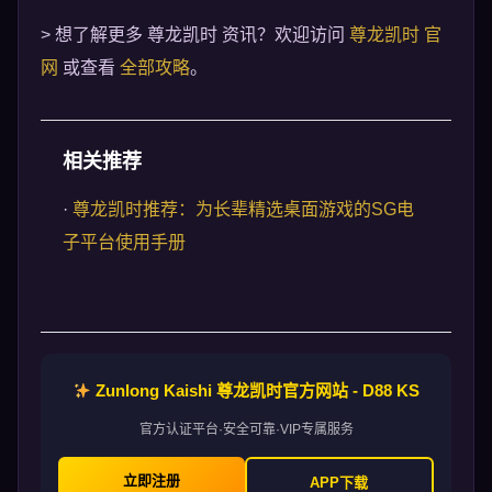
> 想了解更多 尊龙凯时 资讯？欢迎访问
尊龙凯时 官
网
或查看
全部攻略
。
相关推荐
·
尊龙凯时推荐：为长辈精选桌面游戏的SG电
子平台使用手册
Zunlong Kaishi 尊龙凯时官方网站 - D88 KS
官方认证平台·安全可靠·VIP专属服务
立即注册
APP下载