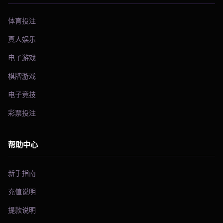
体育投注
真人娱乐
电子游戏
棋牌游戏
电子竞技
彩票投注
帮助中心
新手指南
充值说明
提款说明