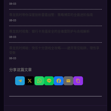
08-03
尊龙凯时带你深度剖析雷霆战警：策略博弈的全面进阶指南
08-03
尊龙凯时视角：银行卡充值安全的全维度防护与合规解析
08-03
尊龙凯时揭秘：快乐十分游戏全攻略——避开常见陷阱，理性享
受数
08-03
分享这篇文章