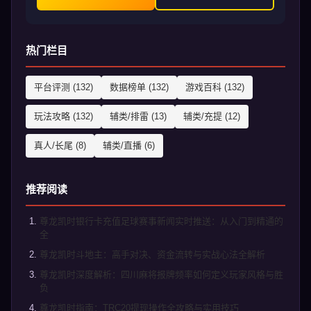
热门栏目
平台评测 (132)
数据榜单 (132)
游戏百科 (132)
玩法攻略 (132)
辅类/排雷 (13)
辅类/充提 (12)
真人/长尾 (8)
辅类/直播 (6)
推荐阅读
尊龙凯时银行卡充值足球赛事新闻实时推送：从入门到精通的
全
尊龙凯时斗地主：高手对决、资金流转与实战心法全解析
尊龙凯时深度解析：四川麻将报牌频率如何定义玩家风格与胜
负
尊龙凯时指南：TRC20提现操作全攻略与实用技巧