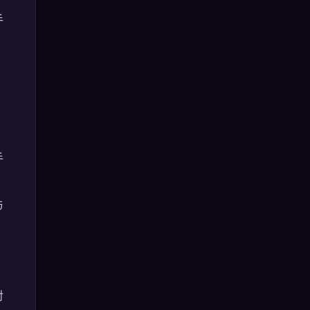
手
手
与
对