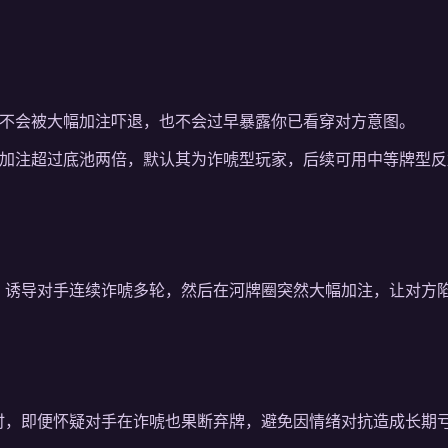
既不会被大幅加注吓退，也不会过早暴露你已看穿对方意图。
后加注超过底池两倍，默认其为诈唬型玩家，后续可用中等牌型反
，诱导对手连续诈唬多轮，然后在河牌圈突然大幅加注，让对方
:3时，即便怀疑对手在诈唬也果断弃牌，避免因情绪对抗造成长期