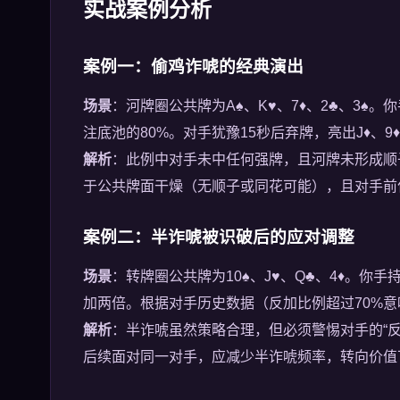
实战案例分析
案例一：偷鸡诈唬的经典演出
场景
：河牌圈公共牌为A♠、K♥、7♦、2♣、3♠
注底池的80%。对手犹豫15秒后弃牌，亮出J♦、
解析
：此例中对手未中任何强牌，且河牌未形成顺
于公共牌面干燥（无顺子或同花可能），且对手前
案例二：半诈唬被识破后的应对调整
场景
：转牌圈公共牌为10♠、J♥、Q♣、4♦。你手
加两倍。根据对手历史数据（反加比例超过70%
解析
：半诈唬虽然策略合理，但必须警惕对手的“
后续面对同一对手，应减少半诈唬频率，转向价值