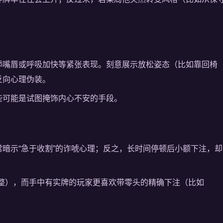
。
舔嘴唇或呼吸加快等紧张表现。刻意展示放松姿态（比如靠回椅
反向心理伪装。
些可能是试图掩饰内心不安的手段。
暗示“急于收割”的诈唬心理；反之，长时间停顿后小额下注，却
00整），而手中有实牌的玩家更喜欢带零头的精确下注（比如