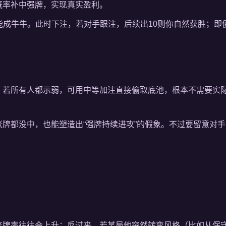
概率补中强牌，实现真实盈利。
才能成牛牛。此时下注，若对手跟注，后续出10则你自然获胜；即
，若所有人都示弱，可用中等加注直接偷取底池，根本不需要实
牌都没中，也能塑造出“强牌持续进攻”的假象。不过要留意对手
弃牌率往往会上升；反过来，若某局他突然转变风格（比如从保