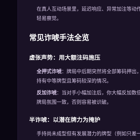
在真人互动场景里，延迟响应、异常加注等动
轻易察觉。
常见诈唬手法全览
虚张声势：用大额注码施压
全押式诈唬
：牌局中后期突然将全部筹码押出
持有中等牌型且筹码较深的情况。
反加诈唬
：当对手小幅加注后，你大幅反加数
牌局氛围一致，否则容易被识破。
半诈唬：以潜在牌力为掩护
手持尚未成型但有发展潜力的牌型（例如只差