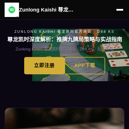
Zunlong Kaishi 尊龙凯时官方网站 - D88 KS
ZUNLONG KAISHI 尊龙凯时官方网站 - D88 KS
尊龙凯时深度解析：推牌九牌局策略与实战指南
Zunlong Kaishi 尊龙凯时官方网站 - D88 KS · 玩法攻略
立即注册
APP下载