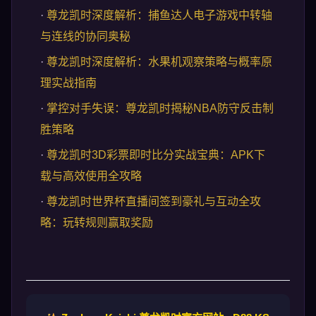
·
尊龙凯时深度解析：捕鱼达人电子游戏中转轴
与连线的协同奥秘
·
尊龙凯时深度解析：水果机观察策略与概率原
理实战指南
·
掌控对手失误：尊龙凯时揭秘NBA防守反击制
胜策略
·
尊龙凯时3D彩票即时比分实战宝典：APK下
载与高效使用全攻略
·
尊龙凯时世界杯直播间签到豪礼与互动全攻
略：玩转规则赢取奖励