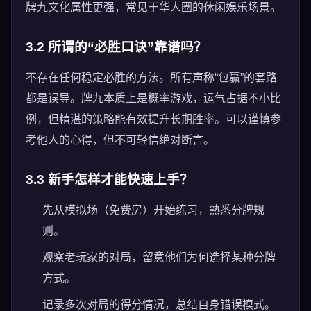
牌九文化属性更强，常见于华人圈的休闲娱乐场景。
3.2 所谓的“必胜口诀”靠谱吗？
不存在任何稳定必胜的方法。所有声称“包赢”的套路
都是误导。牌九本质上是概率游戏，运气占据不小比
例，但精湛的策略能有效提升长期胜率。可以谨慎参
考他人的心得，但不可轻信绝对断言。
3.3 新手怎样才能快速上手？
先从模拟场（免费房）开始练习，熟悉分牌规
则。
观察老玩家的对局，留意他们为何选择某种分牌
方式。
记录多次对局的得分情况，总结自身错误模式。