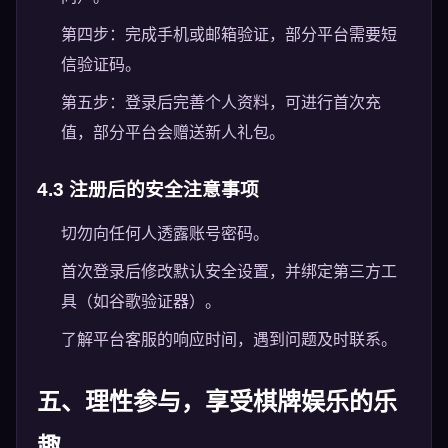
第四步：完成手机或邮箱验证，部分平台需要短
信验证码。
第五步：登录后完善个人资料，可进行首次充
值，部分平台会赠送新人礼包。
4.3 注册后的安全注意事项
切勿向任何人透露账号密码。
首次登录后修改默认安全设置，并绑定第三方工
具（如谷歌验证器）。
了解平台客服的响应时间，遇到问题及时联系。
五、理性参与，享受棋牌娱乐的乐
趣