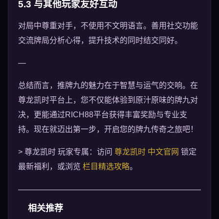
5.3 与其他玩家友好互动
对局中尊重对手，不使用不文明语言。善用社交功能
交流牌局分析心得，提升技术的同时结交同好。
—
总结而言，推牌九的魅力在于智慧与运气的交响。在
尊龙凯时平台上，您不仅能体验到原汁原味的牌九对
决，更能通过RICH88平台获得丰富奖励与专业支
持。现在就迈出第一步，开启您的牌九传奇之旅吧！
> 尊龙凯时 玩家专属：访问
尊龙凯时 中文官网
锁定
最新福利，或浏览
栏目精选攻略
。
相关推荐