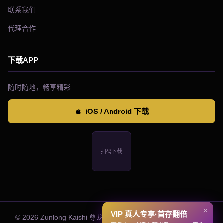
联系我们
代理合作
下载APP
随时随地，畅享精彩
iOS / Android 下载
扫码下载
×
VIP 真人专享·首存翻倍
© 2026 Zunlong Kaishi 尊龙凯时官方网站 - D88 KS. All Rights