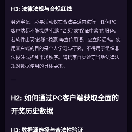
H3: 法律法规与合规红线
务必牢记：彩票活动仅在合法渠道内进行，任何PC
客户端都不能提供“代购”“合买”或“保证中奖”的服务。
若软件出现“必赚”“稳赢”等宣传用语，应立即远离。使
用客户端的目的是个人学习与研究，不得用于组织非
法投注或扰乱市场秩序。请玩家自觉遵守当地法律法
规对数据使用的具体要求。
—
H2: 如何通过PC客户端获取全面的
开奖历史数据
H3: 数据源选择与合法性验证