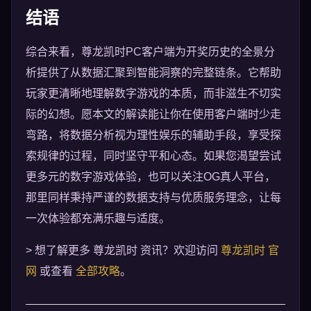
结语
综合来看，尊龙凯时PC客户端为开奖历史的全景分
析提供了从数据汇聚到智能洞察的完整链条。它帮助
玩家更清晰地理解数字游戏的本质，而非滋生不切实
际的幻想。愿本文的解读能让你在使用客户端时少走
弯路，将数据分析视为理性娱乐的辅助手段，享受探
索规律的过程，同时坚守平和心态。如果您渴望尝试
更多元的数字游戏体验，也可以关注OG真人平台，
那里同样秉持严谨的数据支持与优质服务理念，让每
一次体验都充满乐趣与适度。
> 想了解更多 尊龙凯时 资讯？欢迎访问
尊龙凯时 官
网
或查看
全部攻略
。