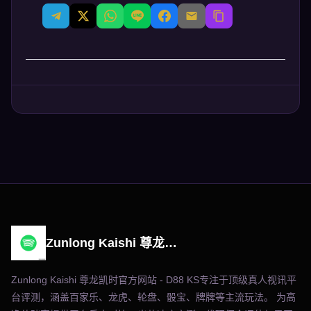
Zunlong Kaishi 尊龙凯时官方网站 - D88 KS
Zunlong Kaishi 尊龙凯时官方网站 - D88 KS专注于顶级真人视讯平
台评测，涵盖百家乐、龙虎、轮盘、骰宝、牌牌等主流玩法。 为高