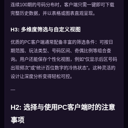
连续100期的号码分布时，客户端只需一键即可下载
完整历史数据，并以表格或图表直观呈现。
H3: 多维度筛选与自定义视图
优质的PC客户端通常配备丰富的筛选条件：可按日
期范围、玩法类型、号码区间、奇偶比例等组合查
询。用户还能保存个性化视图，例如“仅显示后区号码
出现频次”或“统计百位数字的冷热状态”。这种灵活的
设计让深度分析变得轻松可控。
—
H2: 选择与使用PC客户端时的注意
事项