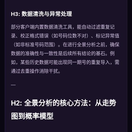
H3: 数据清洗与异常处理
部分客户端内置数据清洗工具，能自动过滤重复记
录、校正格式错误（如号码位数不对）、标记异常值
（如非标准号码范围）。在进行全景分析之前，确保
数据的准确性与一致性是后续所有结论的基石。例
如，某些历史数据可能出现同一期号的重复导入，需
通过去重操作消除干扰。
—
H2: 全景分析的核心方法：从走势
图到概率模型