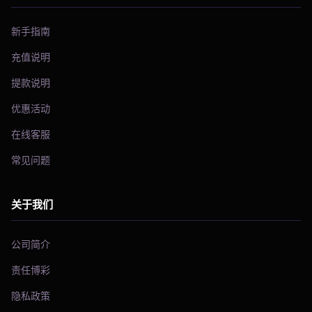
新手指南
充值说明
提款说明
优惠活动
在线客服
常见问题
关于我们
公司简介
责任博彩
隐私政策