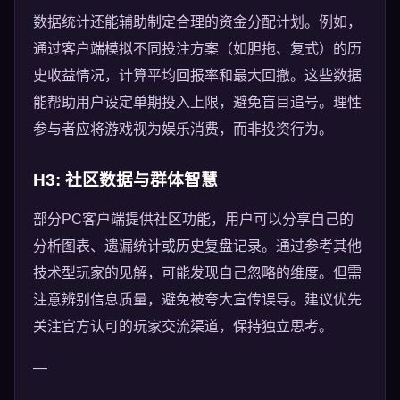
数据统计还能辅助制定合理的资金分配计划。例如，
通过客户端模拟不同投注方案（如胆拖、复式）的历
史收益情况，计算平均回报率和最大回撤。这些数据
能帮助用户设定单期投入上限，避免盲目追号。理性
参与者应将游戏视为娱乐消费，而非投资行为。
H3: 社区数据与群体智慧
部分PC客户端提供社区功能，用户可以分享自己的
分析图表、遗漏统计或历史复盘记录。通过参考其他
技术型玩家的见解，可能发现自己忽略的维度。但需
注意辨别信息质量，避免被夸大宣传误导。建议优先
关注官方认可的玩家交流渠道，保持独立思考。
—