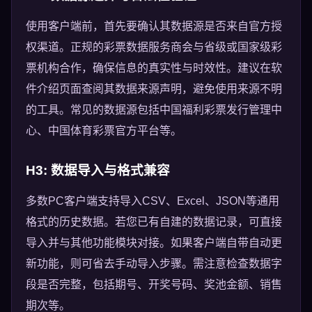
使用客户端前，首先要确认其数据源是否来自官方授
权渠道。正规的彩票数据服务商会与省级或国家级彩
票机构合作，确保信息的真实性与时效性。建议在软
件介绍页面查阅其数据来源声明，避免使用来源不明
的工具。常见的数据源包括中国福利彩票发行管理中
心、中国体育彩票官方平台等。
H3: 数据导入与格式兼容
多数PC客户端支持导入CSV、Excel、JSON等通用
格式的历史数据。若您已有自建的数据记录，可直接
导入并与其他功能模块对接。如果客户端自带自动更
新功能，则可省去手动导入步骤。需注意检查数据字
段是否完整，包括期号、开奖号码、奖池金额、销售
期次等。