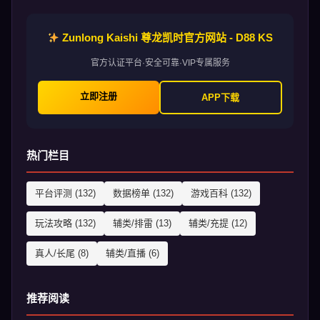
Zunlong Kaishi 尊龙凯时官方网站 - D88 KS
官方认证平台·安全可靠·VIP专属服务
立即注册
APP下载
热门栏目
平台评测 (132)
数据榜单 (132)
游戏百科 (132)
玩法攻略 (132)
辅类/排雷 (13)
辅类/充提 (12)
真人/长尾 (8)
辅类/直播 (6)
推荐阅读