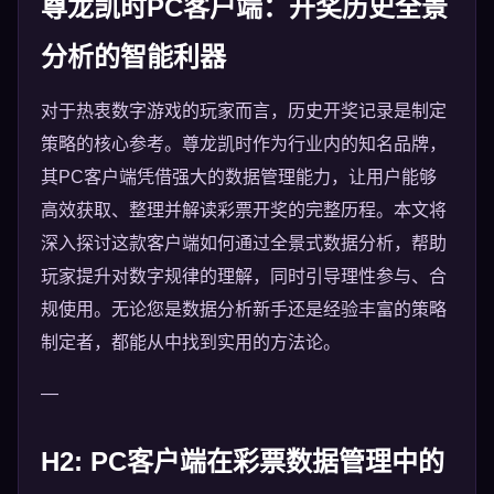
尊龙凯时PC客户端：开奖历史全景
分析的智能利器
对于热衷数字游戏的玩家而言，历史开奖记录是制定
策略的核心参考。尊龙凯时作为行业内的知名品牌，
其PC客户端凭借强大的数据管理能力，让用户能够
高效获取、整理并解读彩票开奖的完整历程。本文将
深入探讨这款客户端如何通过全景式数据分析，帮助
玩家提升对数字规律的理解，同时引导理性参与、合
规使用。无论您是数据分析新手还是经验丰富的策略
制定者，都能从中找到实用的方法论。
—
H2: PC客户端在彩票数据管理中的