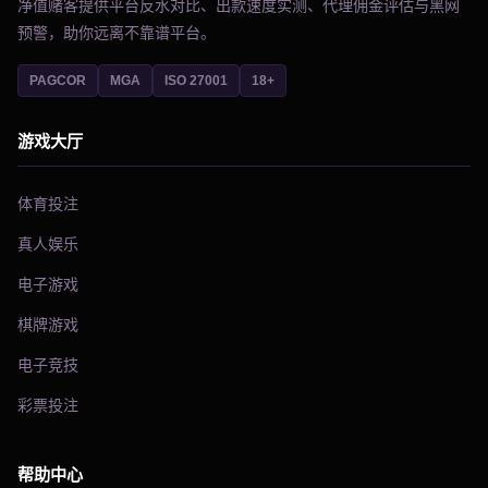
净值赌客提供平台反水对比、出款速度实测、代理佣金评估与黑网
预警，助你远离不靠谱平台。
PAGCOR
MGA
ISO 27001
18+
游戏大厅
体育投注
真人娱乐
电子游戏
棋牌游戏
电子竞技
彩票投注
帮助中心