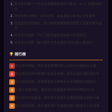
尊龙凯时银行卡充值足球赛事新闻实时推送：从入门到精通的
全
尊龙凯时斗地主：高手对决、资金流转与实战心法全解析
尊龙凯时深度解析：四川麻将报牌频率如何定义玩家风格与胜
负
尊龙凯时指南：TRC20提现操作全攻略与实用技巧
尊龙凯时视野：电子游艺市场发展新动向与核心驱动力
排行榜
尊龙凯时揭秘：购彩资金管理的核心法则与长期娱乐之道
尊龙凯时比特币新用户返现全攻略：新手必读的福利获取与
尊龙凯时视角：菲律宾游戏法律体系与合规路径深度剖析
从源头规避风险：尊龙凯时深度解析违规平台特征与Dot
尊龙凯时深度解读：数字货币交易手续费透明度全剖析与未
尊龙凯时视角：电子游艺用户忠诚度培育与骰宝大小玩法深