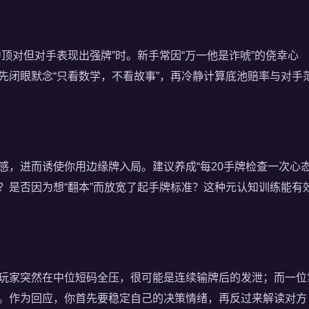
顶对但对手表现出强牌”时。新手常因“万一他是诈唬”的侥幸心
先闭眼默念“只看数学，不看故事”，再冷静计算底池赔率与对手
，进而诱使你用边缘牌入局。建议养成“每20手牌检查一次心态
？是否因为想“翻本”而放宽了起手牌标准？这种元认知训练能有
玩家突然在中位短码全压，很可能是连续输牌后的发泄；而一位
。作为回应，你首先要稳定自己的决策情绪，再反过来解读对方