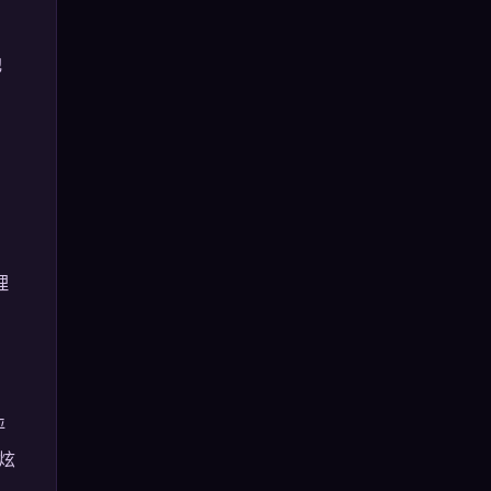
他
理
评
炫