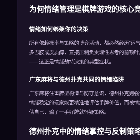
为何情绪管理是棋牌游戏的核心
情绪如何绑架你的决策
所有依赖概率与策略的博弈活动，都必然经历“运
多巴胺或皮质醇，直接压制负责理性思考的前额叶皮
——这正是情绪劫持决策的典型症状。
广东麻将与德州扑克共同的情绪陷阱
广东麻将注重牌型构造与防守意识，德州扑克则强
情绪稳定的玩家能更精准地评估手牌价值，而被情
估自己，输了一手好牌就怀疑策略。
德州扑克中的情绪掌控与反制策