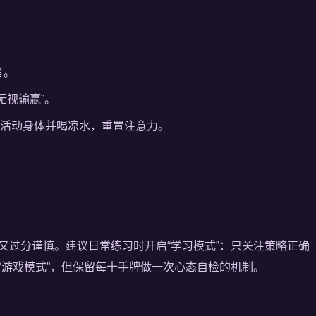
音。
无视输赢”。
，活动身体并喝凉水，重置注意力。
又过分谨慎。建议日常练习时开启“学习模式”：只关注策略正确
“游戏模式”，但保留每十手牌做一次心态自检的机制。