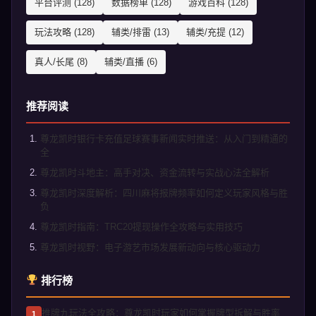
平台评测 (128)
数据榜单 (128)
游戏百科 (128)
玩法攻略 (128)
辅类/排雷 (13)
辅类/充提 (12)
真人/长尾 (8)
辅类/直播 (6)
推荐阅读
尊龙凯时银行卡充值足球赛事新闻实时推送：从入门到精通的
全
尊龙凯时斗地主：高手对决、资金流转与实战心法全解析
尊龙凯时深度解析：四川麻将报牌频率如何定义玩家风格与胜
负
尊龙凯时指南：TRC20提现操作全攻略与实用技巧
尊龙凯时视野：电子游艺市场发展新动向与核心驱动力
排行榜
推牌九玩法全攻略：尊龙凯时玩家如何掌握牌型拆解与胜率