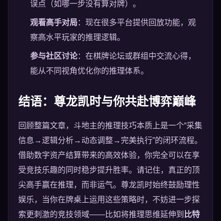
误点（如哪一步没有算对牌）。
观看高手对局
：现在很多平台提供回放功能，观
察高水平玩家的推理逻辑。
参与社区讨论
：在棋牌论坛或群组中交流心得，
能从不同视角优化你的推理体系。
结语：尊龙凯时与你共赴博弈巅峰
回顾整篇文章，斗地主的推理技巧本质上是一个“采集
信息→逻辑分析→动态调整→完美执行”的闭环流程。
借助数字资产结算带来的高效体验，你完全可以在享
受竞技乐趣的同时稳步提升胜率。请记住，真正的顶
尖高手赢在推理，而非运气。尊龙凯时始终鼓励理性
娱乐，当你在牌桌上运用这些策略时，不妨进一步探
索更刺激的竞技领域——比如将推理思维延伸到
比特