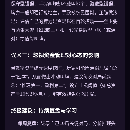
保守型错误
：手握两炸却不敢叫地主；
激进型错误
：
牌力一般却强行抢地主，导致被农民围剿。正确做法
是：评估自己的牌力是否足以在首轮控场——至少要
有两张大牌（如2或王）和一套完整牌型（顺子或连
对）才值得叫牌。
误区三：忽视资金管理对心态的影响
当数字资产结算速度快时，玩家可能因连输几局而急
于“回本”，从而做出冲动叫牌。建议每次对局前默
念：“推理第一，盈利第二”。设立止损阈值（如总资
产亏10%即休息），能有效避免心态崩塌。
终极建议：持续复盘与学习
每周复盘
：记录自己10局关键对局，分析推理失