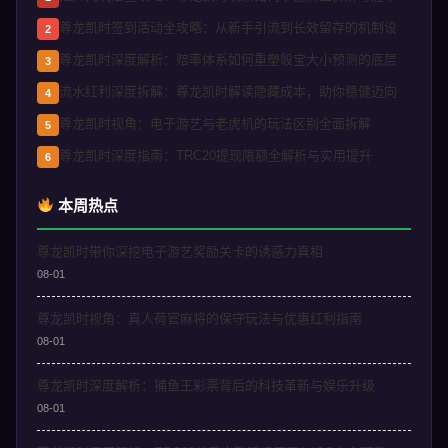
尊龙凯时签到活动全攻略：从新手引流到长效留存的机制设
尊龙凯时深度解析：赔率体系如何重塑骰宝大小预测的底层
流水红利深度拆解：尊龙凯时解读隐藏成本，助你稳健迈向
尊龙凯时视角：电子游艺与老虎机的玩法区别全面拆解
尊龙凯时深度指南：TRC20提现限额全解析与实用提升
本周热点
尊龙凯时带你深挖电子游艺奖励关卡的诱惑力真相
08-01
尊龙凯时视角：真人荷官麻将的保守玩法与优惠红利指南
08-01
尊龙凯时深度解析：捕鱼王彩票背后的科技革新与娱乐升级
08-01