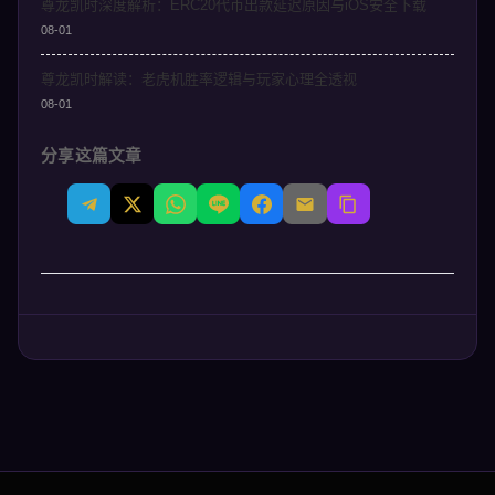
尊龙凯时深度解析：ERC20代币出款延迟原因与iOS安全下载
08-01
尊龙凯时解读：老虎机胜率逻辑与玩家心理全透视
08-01
分享这篇文章