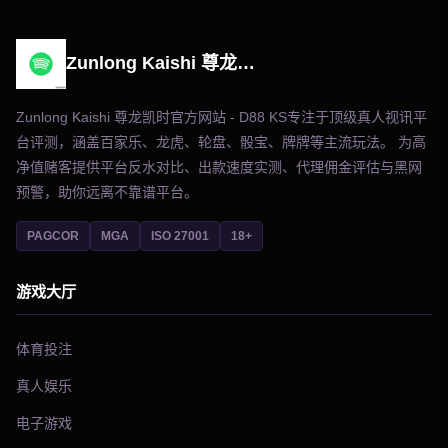
Zunlong Kaishi 尊龙凯时官方网站 - D88 KS
Zunlong Kaishi 尊龙凯时官方网站 - D88 KS专注于顶级真人视讯平
台评测，涵盖百家乐、龙虎、轮盘、骰宝、牌牌等主流玩法。 为高
净值赌客提供平台反水对比、出款速度实测、代理佣金评估与黑网
预警，助你远离不靠谱平台。
PAGCOR
MGA
ISO 27001
18+
游戏大厅
体育投注
真人娱乐
电子游戏