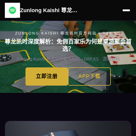
Zunlong Kaishi 尊龙凯时官方网站 - D88 KS
ZUNLONG KAISHI 尊龙凯时官方网站 - D88 KS
尊龙凯时深度解析：免佣百家乐为何是桌游聚会首
选？
Zunlong Kaishi 尊龙凯时官方网站 - D88 KS · 游戏百科
立即注册
APP下载