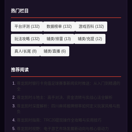
热门栏目
平台评测 (132)
数据榜单 (132)
游戏百科 (132)
玩法攻略 (132)
辅类/排雷 (13)
辅类/充提 (12)
真人/长尾 (8)
辅类/直播 (6)
推荐阅读
尊龙凯时银行卡充值足球赛事新闻实时推送：从入门到精通的
全
尊龙凯时斗地主：高手对决、资金流转与实战心法全解析
尊龙凯时深度解析：四川麻将报牌频率如何定义玩家风格与胜
负
尊龙凯时指南：TRC20提现操作全攻略与实用技巧
尊龙凯时视野：电子游艺市场发展新动向与核心驱动力