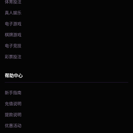
体育投注
真人娱乐
电子游戏
棋牌游戏
电子竞技
彩票投注
帮助中心
新手指南
充值说明
提款说明
优惠活动