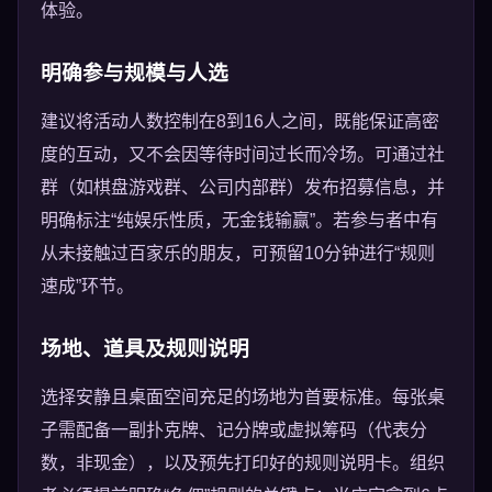
体验。
明确参与规模与人选
建议将活动人数控制在8到16人之间，既能保证高密
度的互动，又不会因等待时间过长而冷场。可通过社
群（如棋盘游戏群、公司内部群）发布招募信息，并
明确标注“纯娱乐性质，无金钱输赢”。若参与者中有
从未接触过百家乐的朋友，可预留10分钟进行“规则
速成”环节。
场地、道具及规则说明
选择安静且桌面空间充足的场地为首要标准。每张桌
子需配备一副扑克牌、记分牌或虚拟筹码（代表分
数，非现金），以及预先打印好的规则说明卡。组织