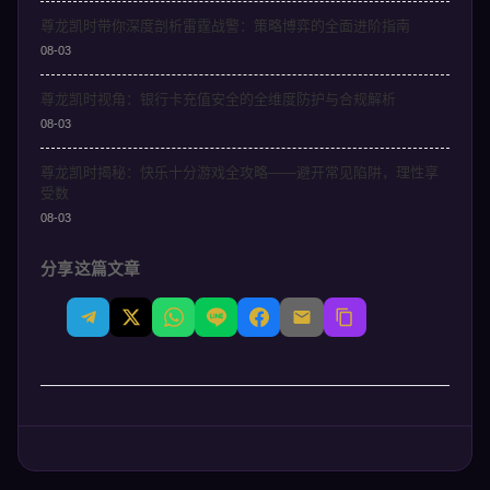
尊龙凯时带你深度剖析雷霆战警：策略博弈的全面进阶指南
08-03
尊龙凯时视角：银行卡充值安全的全维度防护与合规解析
08-03
尊龙凯时揭秘：快乐十分游戏全攻略——避开常见陷阱，理性享
受数
08-03
分享这篇文章