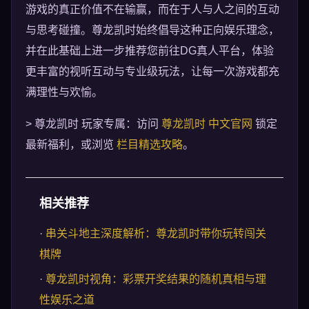
游戏的真正价值不在输赢，而在于人与人之间的互动
与思考碰撞。尊龙凯时始终倡导这种正向娱乐理念，
并在此基础上进一步推荐您前往DG真人平台，体验
更丰富的视听互动与专业级玩法，让每一次游戏都充
满理性与欢愉。
> 尊龙凯时 玩家专属：访问
尊龙凯时 中文官网
锁定
最新福利，或浏览
栏目精选攻略
。
相关推荐
·
串关斗地主深度解析：尊龙凯时带你玩转闯关
棋牌
·
尊龙凯时视角：彩票开奖结果的随机真相与理
性娱乐之道